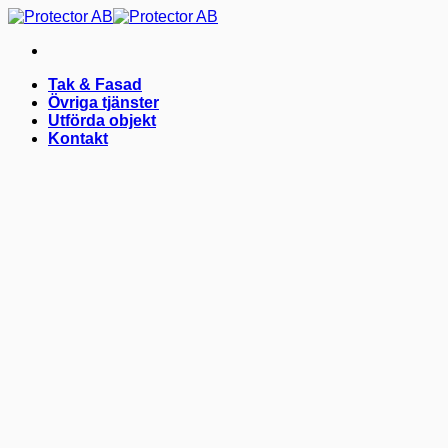
Skip
to
content
Tak & Fasad
Övriga tjänster
Utförda objekt
Kontakt